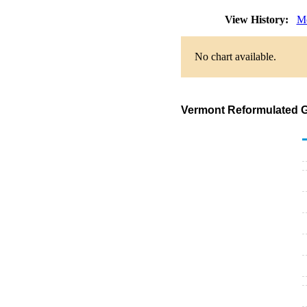
View History:
Mo
No chart available.
Vermont Reformulated G