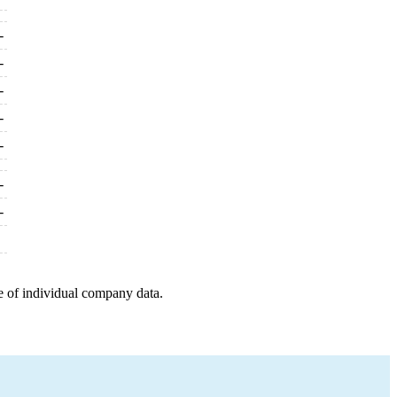
-
-
-
-
-
-
-
e of individual company data.