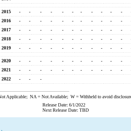
2015
-
-
-
-
-
-
-
-
-
-
-
2016
-
-
-
-
-
-
-
-
-
-
-
2017
-
-
-
-
-
-
-
-
-
-
-
2018
-
-
-
-
-
-
-
-
-
-
-
2019
-
-
-
-
-
-
-
-
-
-
-
2020
-
-
-
-
-
-
-
-
-
-
-
2021
-
-
-
-
-
-
-
-
-
-
-
2022
-
-
-
ot Applicable;
NA
= Not Available;
W
= Withheld to avoid disclosur
Release Date: 6/1/2022
Next Release Date: TBD