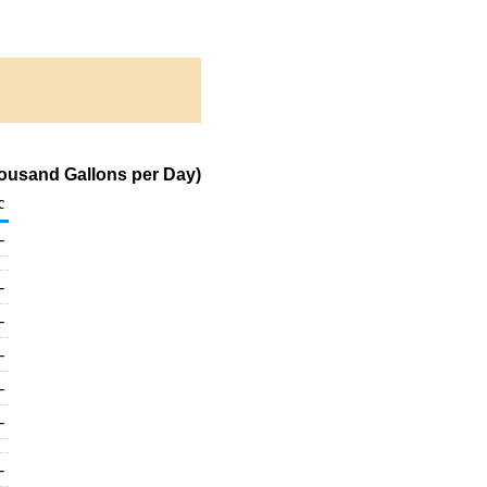
ousand Gallons per Day)
c
-
-
-
-
-
-
-