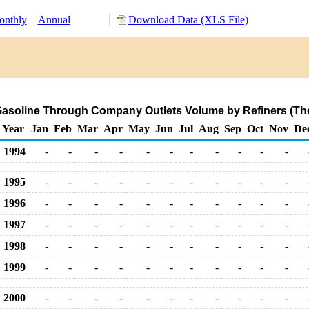
nthly
Annual
Download Data (XLS File)
asoline Through Company Outlets Volume by Refiners (Th
Year
Jan
Feb
Mar
Apr
May
Jun
Jul
Aug
Sep
Oct
Nov
De
1994
-
-
-
-
-
-
-
-
-
-
-
1995
-
-
-
-
-
-
-
-
-
-
-
1996
-
-
-
-
-
-
-
-
-
-
-
1997
-
-
-
-
-
-
-
-
-
-
-
1998
-
-
-
-
-
-
-
-
-
-
-
1999
-
-
-
-
-
-
-
-
-
-
-
2000
-
-
-
-
-
-
-
-
-
-
-