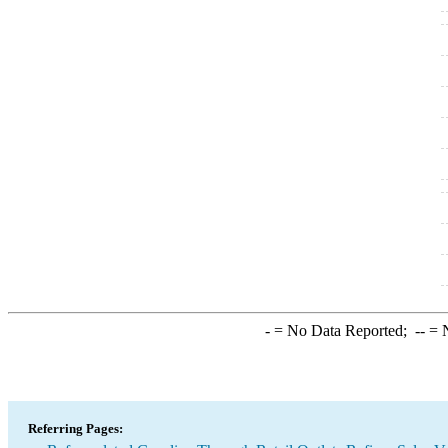
-
= No Data Reported;
--
= N
Referring Pages: