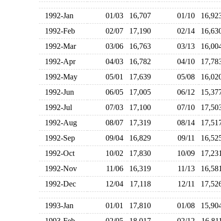
1992-Jan
01/03
16,707
01/10
16,9
1992-Feb
02/07
17,190
02/14
16,6
1992-Mar
03/06
16,763
03/13
16,0
1992-Apr
04/03
16,782
04/10
17,7
1992-May
05/01
17,639
05/08
16,0
1992-Jun
06/05
17,005
06/12
15,3
1992-Jul
07/03
17,100
07/10
17,5
1992-Aug
08/07
17,319
08/14
17,5
1992-Sep
09/04
16,829
09/11
16,5
1992-Oct
10/02
17,830
10/09
17,2
1992-Nov
11/06
16,319
11/13
16,5
1992-Dec
12/04
17,118
12/11
17,5
1993-Jan
01/01
17,810
01/08
15,9
1993-Feb
02/05
18,017
02/12
16,8