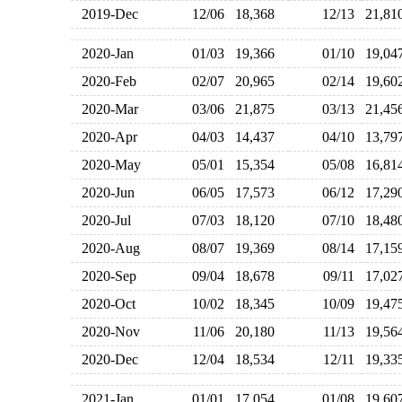
2019-Dec
12/06
18,368
12/13
21,8
2020-Jan
01/03
19,366
01/10
19,0
2020-Feb
02/07
20,965
02/14
19,6
2020-Mar
03/06
21,875
03/13
21,4
2020-Apr
04/03
14,437
04/10
13,7
2020-May
05/01
15,354
05/08
16,8
2020-Jun
06/05
17,573
06/12
17,2
2020-Jul
07/03
18,120
07/10
18,4
2020-Aug
08/07
19,369
08/14
17,1
2020-Sep
09/04
18,678
09/11
17,0
2020-Oct
10/02
18,345
10/09
19,4
2020-Nov
11/06
20,180
11/13
19,5
2020-Dec
12/04
18,534
12/11
19,3
2021-Jan
01/01
17,054
01/08
19,6