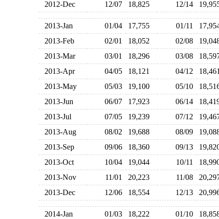
2012-Dec
12/07
18,825
12/14
19,9
2013-Jan
01/04
17,755
01/11
17,9
2013-Feb
02/01
18,052
02/08
19,0
2013-Mar
03/01
18,296
03/08
18,5
2013-Apr
04/05
18,121
04/12
18,4
2013-May
05/03
19,100
05/10
18,5
2013-Jun
06/07
17,923
06/14
18,4
2013-Jul
07/05
19,239
07/12
19,4
2013-Aug
08/02
19,688
08/09
19,0
2013-Sep
09/06
18,360
09/13
19,8
2013-Oct
10/04
19,044
10/11
18,9
2013-Nov
11/01
20,223
11/08
20,2
2013-Dec
12/06
18,554
12/13
20,9
2014-Jan
01/03
18,222
01/10
18,8