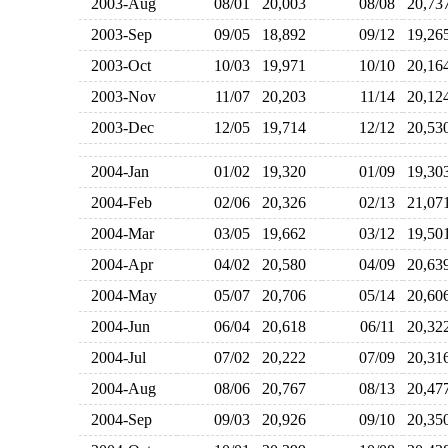
2003-Aug
08/01
20,003
08/08
20,7
2003-Sep
09/05
18,892
09/12
19,2
2003-Oct
10/03
19,971
10/10
20,1
2003-Nov
11/07
20,203
11/14
20,1
2003-Dec
12/05
19,714
12/12
20,5
2004-Jan
01/02
19,320
01/09
19,3
2004-Feb
02/06
20,326
02/13
21,0
2004-Mar
03/05
19,662
03/12
19,5
2004-Apr
04/02
20,580
04/09
20,6
2004-May
05/07
20,706
05/14
20,6
2004-Jun
06/04
20,618
06/11
20,3
2004-Jul
07/02
20,222
07/09
20,3
2004-Aug
08/06
20,767
08/13
20,4
2004-Sep
09/03
20,926
09/10
20,3