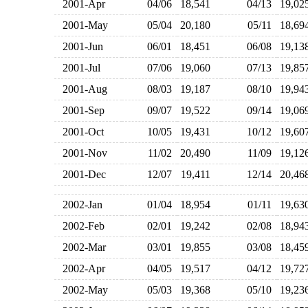
2001-Apr
04/06
18,541
04/13
19,0
2001-May
05/04
20,180
05/11
18,6
2001-Jun
06/01
18,451
06/08
19,1
2001-Jul
07/06
19,060
07/13
19,8
2001-Aug
08/03
19,187
08/10
19,9
2001-Sep
09/07
19,522
09/14
19,0
2001-Oct
10/05
19,431
10/12
19,6
2001-Nov
11/02
20,490
11/09
19,1
2001-Dec
12/07
19,411
12/14
20,4
2002-Jan
01/04
18,954
01/11
19,6
2002-Feb
02/01
19,242
02/08
18,9
2002-Mar
03/01
19,855
03/08
18,4
2002-Apr
04/05
19,517
04/12
19,7
2002-May
05/03
19,368
05/10
19,2