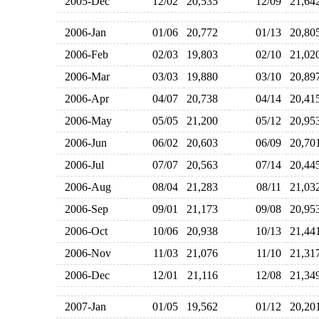
2005-Dec
12/02
20,535
12/09
21,6
2006-Jan
01/06
20,772
01/13
20,8
2006-Feb
02/03
19,803
02/10
21,0
2006-Mar
03/03
19,880
03/10
20,8
2006-Apr
04/07
20,738
04/14
20,4
2006-May
05/05
21,200
05/12
20,9
2006-Jun
06/02
20,603
06/09
20,7
2006-Jul
07/07
20,563
07/14
20,4
2006-Aug
08/04
21,283
08/11
21,0
2006-Sep
09/01
21,173
09/08
20,9
2006-Oct
10/06
20,938
10/13
21,4
2006-Nov
11/03
21,076
11/10
21,3
2006-Dec
12/01
21,116
12/08
21,3
2007-Jan
01/05
19,562
01/12
20,2