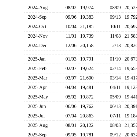
2024-Aug
08/02
19,974
08/09
20,5
2024-Sep
09/06
19,383
09/13
19,7
2024-Oct
10/04
21,185
10/11
20,6
2024-Nov
11/01
19,739
11/08
21,5
2024-Dec
12/06
20,158
12/13
20,8
2025-Jan
01/03
19,791
01/10
20,6
2025-Feb
02/07
19,624
02/14
19,6
2025-Mar
03/07
21,600
03/14
19,4
2025-Apr
04/04
19,481
04/11
19,1
2025-May
05/02
19,872
05/09
19,4
2025-Jun
06/06
19,762
06/13
20,3
2025-Jul
07/04
20,863
07/11
19,1
2025-Aug
08/01
20,122
08/08
21,3
2025-Sep
09/05
19,781
09/12
20,6