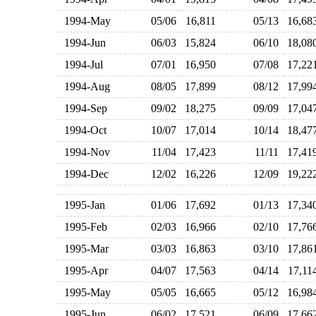
1994-May
05/06
16,811
05/13
16,6
1994-Jun
06/03
15,824
06/10
18,0
1994-Jul
07/01
16,950
07/08
17,2
1994-Aug
08/05
17,899
08/12
17,9
1994-Sep
09/02
18,275
09/09
17,0
1994-Oct
10/07
17,014
10/14
18,4
1994-Nov
11/04
17,423
11/11
17,4
1994-Dec
12/02
16,226
12/09
19,2
1995-Jan
01/06
17,692
01/13
17,3
1995-Feb
02/03
16,966
02/10
17,7
1995-Mar
03/03
16,863
03/10
17,8
1995-Apr
04/07
17,563
04/14
17,1
1995-May
05/05
16,665
05/12
16,9
1995-Jun
06/02
17,521
06/09
17,6