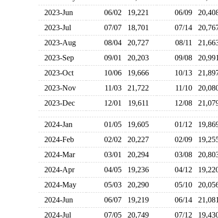
2023-Jun
06/02
19,221
06/09
20,4
2023-Jul
07/07
18,701
07/14
20,7
2023-Aug
08/04
20,727
08/11
21,6
2023-Sep
09/01
20,203
09/08
20,9
2023-Oct
10/06
19,666
10/13
21,8
2023-Nov
11/03
21,722
11/10
20,0
2023-Dec
12/01
19,611
12/08
21,0
2024-Jan
01/05
19,605
01/12
19,8
2024-Feb
02/02
20,227
02/09
19,2
2024-Mar
03/01
20,294
03/08
20,8
2024-Apr
04/05
19,236
04/12
19,2
2024-May
05/03
20,290
05/10
20,0
2024-Jun
06/07
19,219
06/14
21,0
2024-Jul
07/05
20,749
07/12
19,4