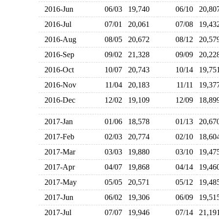
2016-Jun
06/03
19,740
06/10
20,8
2016-Jul
07/01
20,061
07/08
19,4
2016-Aug
08/05
20,672
08/12
20,5
2016-Sep
09/02
21,328
09/09
20,2
2016-Oct
10/07
20,743
10/14
19,7
2016-Nov
11/04
20,183
11/11
19,3
2016-Dec
12/02
19,109
12/09
18,8
2017-Jan
01/06
18,578
01/13
20,6
2017-Feb
02/03
20,774
02/10
18,6
2017-Mar
03/03
19,880
03/10
19,4
2017-Apr
04/07
19,868
04/14
19,4
2017-May
05/05
20,571
05/12
19,4
2017-Jun
06/02
19,306
06/09
19,5
2017-Jul
07/07
19,946
07/14
21,1