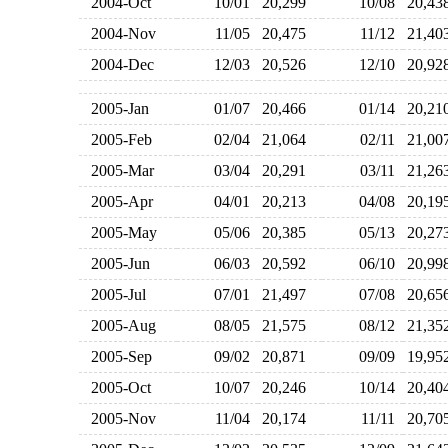
2004-Oct
10/01
20,299
10/08
20,4
2004-Nov
11/05
20,475
11/12
21,4
2004-Dec
12/03
20,526
12/10
20,9
2005-Jan
01/07
20,466
01/14
20,2
2005-Feb
02/04
21,064
02/11
21,0
2005-Mar
03/04
20,291
03/11
21,2
2005-Apr
04/01
20,213
04/08
20,1
2005-May
05/06
20,385
05/13
20,2
2005-Jun
06/03
20,592
06/10
20,9
2005-Jul
07/01
21,497
07/08
20,6
2005-Aug
08/05
21,575
08/12
21,3
2005-Sep
09/02
20,871
09/09
19,9
2005-Oct
10/07
20,246
10/14
20,4
2005-Nov
11/04
20,174
11/11
20,7