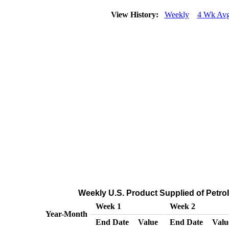
View History:
Weekly
4 Wk Av
Weekly U.S. Product Supplied of Petr
Week 1
Week 2
Year-Month
End Date
Value
End Date
Valu