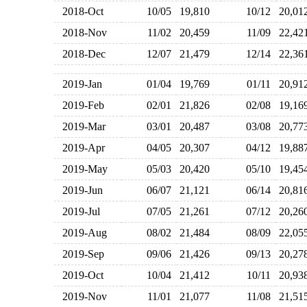
2018-Oct
10/05
19,810
10/12
20,0
2018-Nov
11/02
20,459
11/09
22,4
2018-Dec
12/07
21,479
12/14
22,3
2019-Jan
01/04
19,769
01/11
20,9
2019-Feb
02/01
21,826
02/08
19,1
2019-Mar
03/01
20,487
03/08
20,7
2019-Apr
04/05
20,307
04/12
19,8
2019-May
05/03
20,420
05/10
19,4
2019-Jun
06/07
21,121
06/14
20,8
2019-Jul
07/05
21,261
07/12
20,2
2019-Aug
08/02
21,484
08/09
22,0
2019-Sep
09/06
21,426
09/13
20,2
2019-Oct
10/04
21,412
10/11
20,9
2019-Nov
11/01
21,077
11/08
21,5