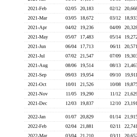
2021-Feb
02/05
20,183
02/12
20,6
2021-Mar
03/05
18,672
03/12
18,9
2021-Apr
04/02
19,236
04/09
20,3
2021-May
05/07
17,483
05/14
19,2
2021-Jun
06/04
17,713
06/11
20,5
2021-Jul
07/02
21,547
07/09
19,3
2021-Aug
08/06
19,514
08/13
21,4
2021-Sep
09/03
19,954
09/10
19,9
2021-Oct
10/01
21,526
10/08
19,8
2021-Nov
11/05
19,290
11/12
21,6
2021-Dec
12/03
19,837
12/10
23,1
2022-Jan
01/07
20,829
01/14
21,9
2022-Feb
02/04
21,881
02/11
22,7
2022-Mar
03/04
21,210
03/11
20,6