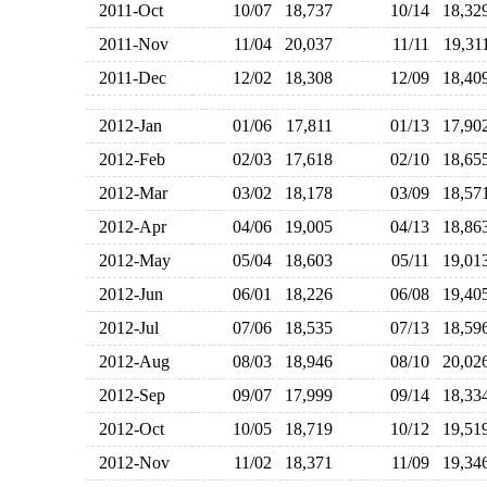
2011-Oct
10/07
18,737
10/14
18,3
2011-Nov
11/04
20,037
11/11
19,3
2011-Dec
12/02
18,308
12/09
18,4
2012-Jan
01/06
17,811
01/13
17,9
2012-Feb
02/03
17,618
02/10
18,6
2012-Mar
03/02
18,178
03/09
18,5
2012-Apr
04/06
19,005
04/13
18,8
2012-May
05/04
18,603
05/11
19,0
2012-Jun
06/01
18,226
06/08
19,4
2012-Jul
07/06
18,535
07/13
18,5
2012-Aug
08/03
18,946
08/10
20,0
2012-Sep
09/07
17,999
09/14
18,3
2012-Oct
10/05
18,719
10/12
19,5
2012-Nov
11/02
18,371
11/09
19,3