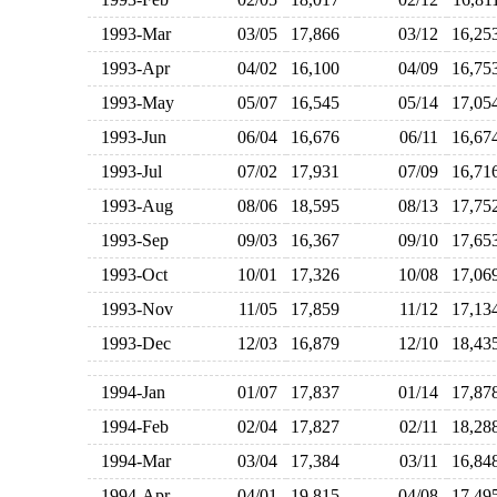
1993-Mar
03/05
17,866
03/12
16,2
1993-Apr
04/02
16,100
04/09
16,7
1993-May
05/07
16,545
05/14
17,0
1993-Jun
06/04
16,676
06/11
16,6
1993-Jul
07/02
17,931
07/09
16,7
1993-Aug
08/06
18,595
08/13
17,7
1993-Sep
09/03
16,367
09/10
17,6
1993-Oct
10/01
17,326
10/08
17,0
1993-Nov
11/05
17,859
11/12
17,1
1993-Dec
12/03
16,879
12/10
18,4
1994-Jan
01/07
17,837
01/14
17,8
1994-Feb
02/04
17,827
02/11
18,2
1994-Mar
03/04
17,384
03/11
16,8
1994-Apr
04/01
19,815
04/08
17,4