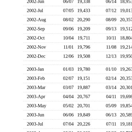
2002-Jun
06/07
19,338
06/14
18,9
2002-Jul
07/05
19,433
07/12
19,0
2002-Aug
08/02
20,290
08/09
20,3
2002-Sep
09/06
19,209
09/13
19,5
2002-Oct
10/04
19,711
10/11
18,8
2002-Nov
11/01
19,796
11/08
19,2
2002-Dec
12/06
19,508
12/13
19,9
2003-Jan
01/03
19,780
01/10
19,2
2003-Feb
02/07
19,151
02/14
20,3
2003-Mar
03/07
19,887
03/14
20,3
2003-Apr
04/04
20,767
04/11
19,6
2003-May
05/02
20,701
05/09
19,8
2003-Jun
06/06
19,849
06/13
20,5
2003-Jul
07/04
20,226
07/11
19,1