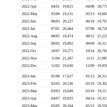
2022-Apr
04/01
19,815
04/08
18,7
2022-May
05/06
19,231
05/13
19,6
2022-Jun
06/03
20,227
06/10
19,7
2022-Jul
07/01
20,464
07/08
18,7
2022-Aug
08/05
19,474
08/12
21,2
2022-Sep
09/02
19,892
09/09
19,3
2022-Oct
10/07
19,271
10/14
20,7
2022-Nov
11/04
21,267
11/11
21,0
2022-Dec
12/02
19,626
12/09
19,9
2023-Jan
01/06
17,627
01/13
20,3
2023-Feb
02/03
20,536
02/10
19,3
2023-Mar
03/03
19,049
03/10
19,1
2023-Apr
04/07
19,055
04/14
19,3
2023-May
05/05
20,164
05/12
19,5