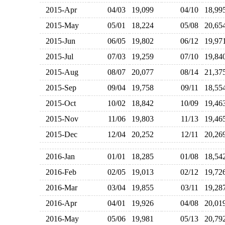
2015-Apr
04/03
19,099
04/10
18,9
2015-May
05/01
18,224
05/08
20,6
2015-Jun
06/05
19,802
06/12
19,9
2015-Jul
07/03
19,259
07/10
19,8
2015-Aug
08/07
20,077
08/14
21,3
2015-Sep
09/04
19,758
09/11
18,5
2015-Oct
10/02
18,842
10/09
19,4
2015-Nov
11/06
19,803
11/13
19,4
2015-Dec
12/04
20,252
12/11
20,2
2016-Jan
01/01
18,285
01/08
18,5
2016-Feb
02/05
19,013
02/12
19,7
2016-Mar
03/04
19,855
03/11
19,2
2016-Apr
04/01
19,926
04/08
20,0
2016-May
05/06
19,981
05/13
20,7