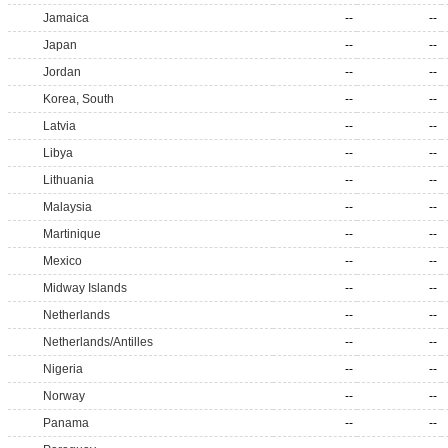
Jamaica
--
--
Japan
--
--
Jordan
--
--
Korea, South
--
--
Latvia
--
--
Libya
--
--
Lithuania
--
--
Malaysia
--
--
Martinique
--
--
Mexico
--
--
Midway Islands
--
--
Netherlands
--
--
Netherlands/Antilles
--
--
Nigeria
--
--
Norway
--
--
Panama
--
--