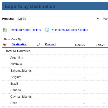
Exports by Destination
Product:
Per
Download Series History
Definitions, Sources & Notes
Show Data By:
Destination
Product
Dec-25
Jan-26
Total All Countries
--
--
Argentina
--
--
Australia
--
--
Bahama Islands
--
--
Belgium
--
--
Brazil
--
--
Canada
--
--
Cayman Islands
--
--
Chile
--
--