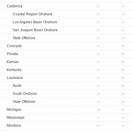
California
--
--
Coastal Region Onshore
--
--
Los Angeles Basin Onshore
--
--
San Joaquin Basin Onshore
--
--
State Offshore
--
--
Colorado
--
--
Florida
--
--
Kansas
--
--
Kentucky
--
--
Louisiana
--
--
North
--
--
South Onshore
--
--
State Offshore
--
--
Michigan
--
--
Mississippi
--
--
Montana
--
--