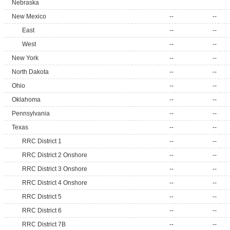
Nebraska
New Mexico
--
--
East
--
--
West
--
--
New York
--
--
North Dakota
--
--
Ohio
--
--
Oklahoma
--
--
Pennsylvania
--
--
Texas
--
--
RRC District 1
--
--
RRC District 2 Onshore
--
--
RRC District 3 Onshore
--
--
RRC District 4 Onshore
--
--
RRC District 5
--
--
RRC District 6
--
--
RRC District 7B
--
--