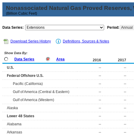
Nonassociated Natural Gas Proved Reserves, 
(Billion Cubic Feet)
Data Series:
Period:
Annual
Download Series History
Definitions, Sources & Notes
Show Data By:
Data Series
Area
2016
2017
U.S.
--
--
Federal Offshore U.S.
--
--
Pacific (California)
--
--
Gulf of America (Central & Eastern)
--
--
Gulf of America (Western)
--
--
Alaska
--
--
Lower 48 States
--
--
Alabama
--
--
Arkansas
--
--