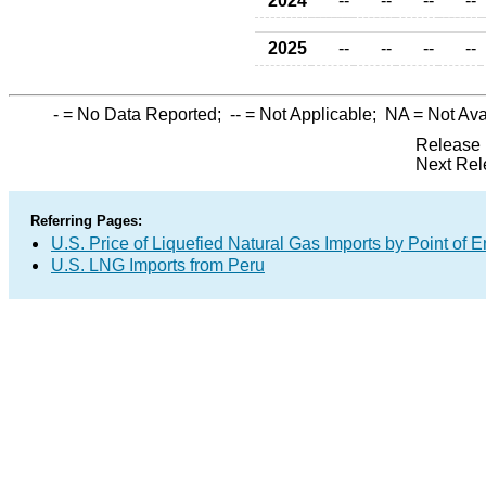
2024
--
--
--
--
2025
--
--
--
--
-
= No Data Reported;
--
= Not Applicable;
NA
= Not Ava
Release 
Next Rel
Referring Pages:
U.S. Price of Liquefied Natural Gas Imports by Point of E
U.S. LNG Imports from Peru