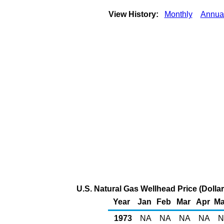
View History:
Monthly
Annua
U.S. Natural Gas Wellhead Price (Doll
Year
Jan
Feb
Mar
Apr
M
1973
NA
NA
NA
NA
N