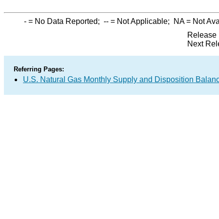
-
= No Data Reported;
--
= Not Applicable;
NA
= Not Ava
Release 
Next Rel
Referring Pages:
U.S. Natural Gas Monthly Supply and Disposition Balan