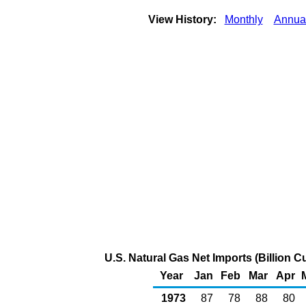
View History:
Monthly
Annua
U.S. Natural Gas Net Imports (Billion C
Year
Jan
Feb
Mar
Apr
1973
87
78
88
80