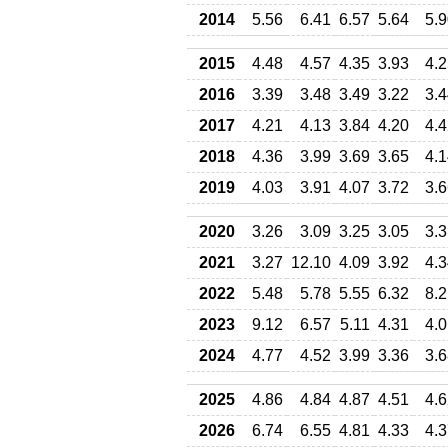
2014
5.56
6.41
6.57
5.64
5.9
2015
4.48
4.57
4.35
3.93
4.2
2016
3.39
3.48
3.49
3.22
3.4
2017
4.21
4.13
3.84
4.20
4.4
2018
4.36
3.99
3.69
3.65
4.1
2019
4.03
3.91
4.07
3.72
3.6
2020
3.26
3.09
3.25
3.05
3.3
2021
3.27
12.10
4.09
3.92
4.3
2022
5.48
5.78
5.55
6.32
8.2
2023
9.12
6.57
5.11
4.31
4.0
2024
4.77
4.52
3.99
3.36
3.6
2025
4.86
4.84
4.87
4.51
4.6
2026
6.74
6.55
4.81
4.33
4.3