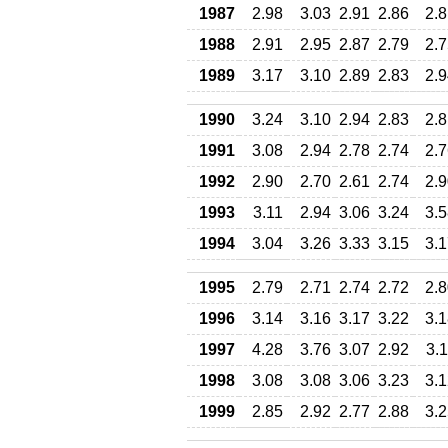
1987
2.98
3.03
2.91
2.86
2.8
1988
2.91
2.95
2.87
2.79
2.7
1989
3.17
3.10
2.89
2.83
2.9
1990
3.24
3.10
2.94
2.83
2.8
1991
3.08
2.94
2.78
2.74
2.7
1992
2.90
2.70
2.61
2.74
2.9
1993
3.11
2.94
3.06
3.24
3.5
1994
3.04
3.26
3.33
3.15
3.1
1995
2.79
2.71
2.74
2.72
2.8
1996
3.14
3.16
3.17
3.22
3.1
1997
4.28
3.76
3.07
2.92
3.1
1998
3.08
3.08
3.06
3.23
3.1
1999
2.85
2.92
2.77
2.88
3.2